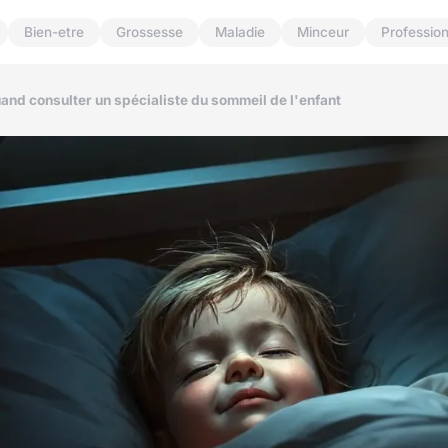
Bien-etre
Grossesse
Maladie
Minceur
Professio
uand consulter un spécialiste du sommeil de l'enfant