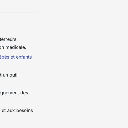
terreurs
ion médicale.
ébés et enfants
 un outil
pagnement des
n et aux besoins