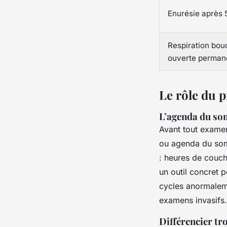
Enurésie après 
Respiration bou
ouverte perman
Le rôle du p
L’agenda du som
Avant tout examen 
ou agenda du somm
: heures de couch
un outil concret 
cycles anormaleme
examens invasifs.
Différencier tr