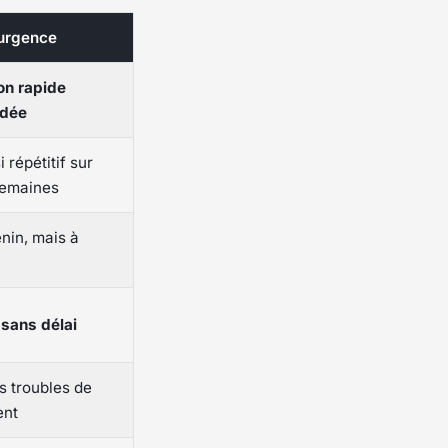
’urgence
on rapide
dée
 répétitif sur
semaines
nin, mais à
 sans délai
s troubles de
ent