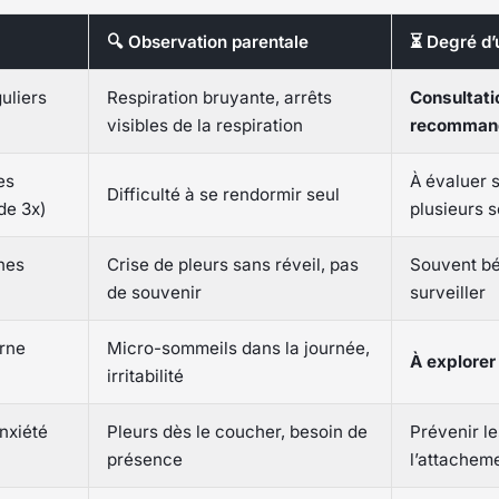
🔍 Observation parentale
⏳ Degré d
uliers
Respiration bruyante, arrêts
Consultati
visibles de la respiration
recomman
es
À évaluer si
Difficulté à se rendormir seul
de 3x)
plusieurs 
nes
Crise de pleurs sans réveil, pas
Souvent bé
de souvenir
surveiller
rne
Micro-sommeils dans la journée,
À explorer
irritabilité
anxiété
Pleurs dès le coucher, besoin de
Prévenir le
présence
l’attachem