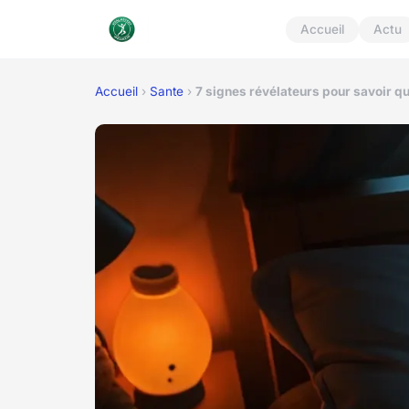
Accueil
Actu
Accueil
›
Sante
›
7 signes révélateurs pour savoir q