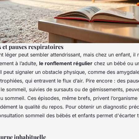
 et pauses respiratoires
t léger peut sembler attendrissant, mais chez un enfant, il 
rement à l’adulte,
le ronflement régulier
chez un bébé ou un
 Il peut signaler un obstacle physique, comme des amygdal
rophiées, qui entravent le flux d’air. Pire encore : des paus
le sommeil, suivies de sursauts ou de gémissements, peuve
du sommeil. Ces épisodes, même brefs, privent l’organisme
dément la qualité du repos. Pour obtenir un diagnostic préc
consultation sommeil des bébés et enfants permet d'écarter 
turne inhabituelle