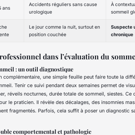
Accidents réguliers sans cause
À contextua
5 ans
urologique
sommeil gl
che
Le jour comme la nuit, surtout en
Suspecte u
ente
position couchée
chronique
rofessionnel dans l’évaluation du sommei
meil : un outil diagnostique
complémentaire, une simple feuille peut faire toute la diffé
eil. Tenir ce suivi pendant deux semaines permet de visual
er, réveils nocturnes, durée totale de sommeil, siestes. Ce
pour le praticien. Il révèle des décalages, des insomnies m
nt fragmentés. Parfois, cela suffit à poser un diagnostic s
ouble comportemental et pathologie