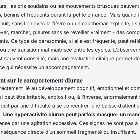
eurs, les cris soudains ou les mouvements brusques peuvent
, bénins et fréquents durant la petite enfance. Mais quand i
 nuit, sans lien avec la fièvre ou un cauchemar explicite, ils 
lever, marcher, pleurer sans se réveiller vraiment - des com
nts. Ce type de parasomnie, si elle est fréquente, peut refl
u une transition mal maîtrisée entre les cycles. L’observer 
 souvent conseillé, mais une évaluation clinique permet de 
e ce qui nécessite un accompagnement.
ent sur le comportement diurne
rectement lié au développement cognitif, émotionnel et co
l peut être irritable, explosif ou, à l’inverse, anormalemen
raduit par une difficulté à se concentrer, une baisse d’attent
t.
Une hyperactivité diurne peut parfois masquer un ma
ense par une agitation excessive. Ces signes ne sont pas à ba
onséquence directe d’un sommeil fragmenté ou insuffisant.