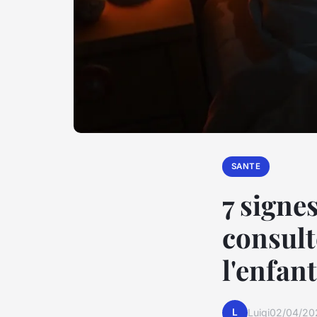
SANTE
7 signe
consult
l'enfant
L
Luigi
02/04/20