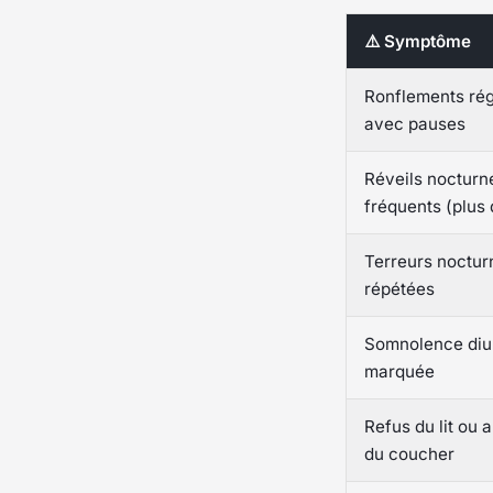
⚠️ Symptôme
Ronflements rég
avec pauses
Réveils nocturn
fréquents (plus 
Terreurs noctur
répétées
Somnolence diu
marquée
Refus du lit ou 
du coucher