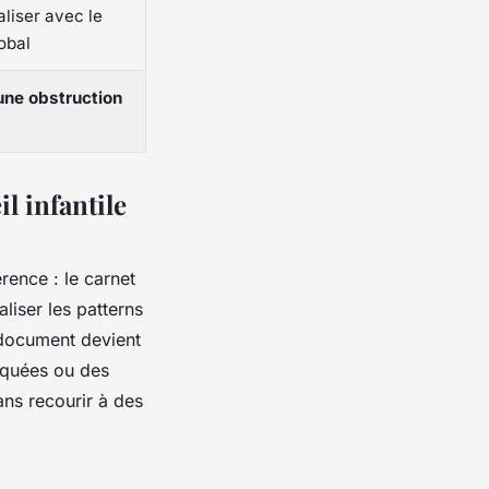
liser avec le
obal
ne obstruction
l infantile
rence : le carnet
iser les patterns
 document devient
asquées ou des
ans recourir à des