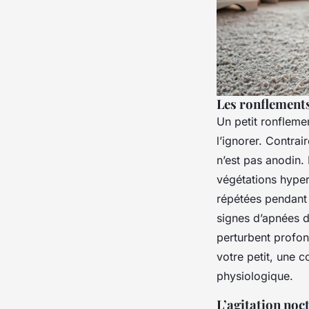
Les ronflements
Un petit ronflemen
l’ignorer. Contrai
n’est pas anodin.
végétations hypert
répétées pendant 
signes d’apnées 
perturbent profon
votre petit, une 
physiologique.
L’agitation noc