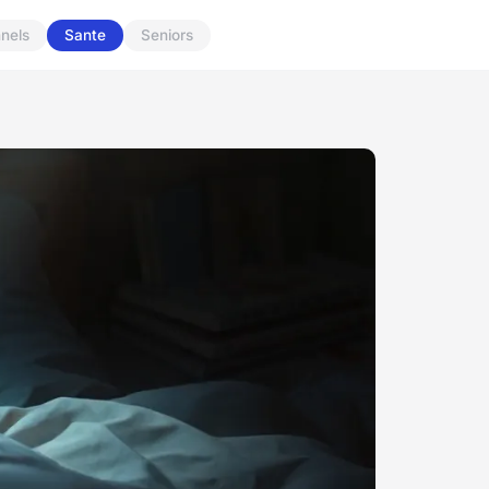
nnels
Sante
Seniors