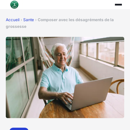
Accueil
›
Sante
›
Composer avec les désagréments de la
grossesse