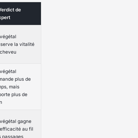
erdict de
xpert
végétal
serve la vitalité
 cheveu
végétal
mande plus de
mps, mais
orte plus de
n
 végétal gagne
efficacité au fil
s passages