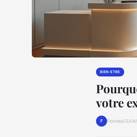
BIEN-ETRE
Pourquo
votre e
F
Florinda
22/04/