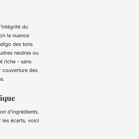
’intégrité du
lon la nuance
indigo des tons
udres neutres ou
t riche - sans
ur couverture des
s.
mique
on d’ingrédients.
 les écarts, voici