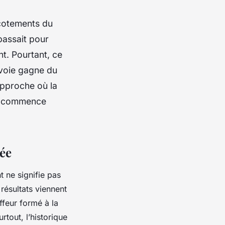
icotements du
passait pour
nt. Pourtant, ce
 voie gagne du
 approche où la
il commence
vée
t ne signifie pas
 résultats viennent
ffeur formé à la
rtout, l’historique