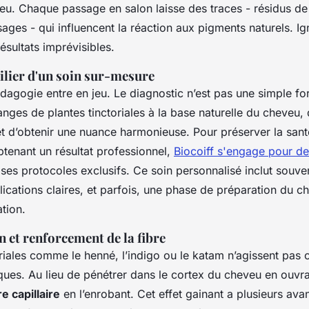
u. Chaque passage en salon laisse des traces - résidus de 
sages - qui influencent la réaction aux pigments naturels. I
résultats imprévisibles.
pilier d'un soin sur-mesure
édagogie entre en jeu. Le diagnostic n’est pas une simple for
nges de plantes tinctoriales à la base naturelle du cheveu, 
t d’obtenir une nuance harmonieuse. Pour préserver la sant
btenant un résultat professionnel,
Biocoiff s'engage pour des
 ses protocoles exclusifs. Ce soin personnalisé inclut souv
lications claires, et parfois, une phase de préparation du
tion.
n et renforcement de la fibre
oriales comme le henné, l’indigo ou le katam n’agissent pas
ques. Au lieu de pénétrer dans le cortex du cheveu en ouvran
re capillaire
en l’enrobant. Cet effet gainant a plusieurs ava