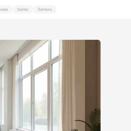
nnels
Sante
Seniors