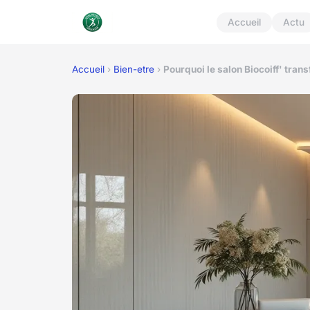
Accueil
Actu
Accueil
›
Bien-etre
›
Pourquoi le salon Biocoiff' tran