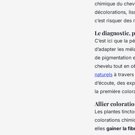
chimique du cheve
décolorations, lis
c’est risquer des 
Le diagnostic, 
C’est ici que la p
d’adapter les méla
de pigmentation e
chevelu tout en o
naturels
à travers
d’écoute, des exp
la première colora
Allier coloratio
Les plantes tinct
colorations chimi
elles
gainer la fib