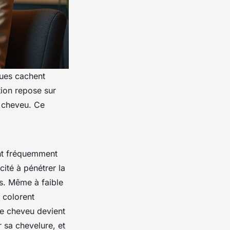
ques cachent
ion repose sur
u cheveu. Ce
t fréquemment
cité à pénétrer la
es. Même à faible
 colorent
 le cheveu devient
r sa chevelure, et