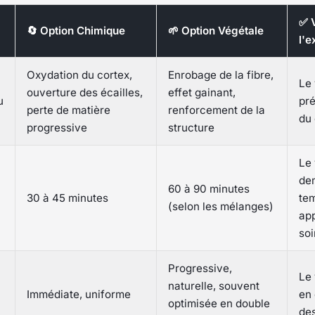
✅ V
🔄 Option Chimique
🌱 Option Végétale
l'e
Oxydation du cortex,
Enrobage de la fibre,
Le 
ouverture des écailles,
effet gainant,
u
pré
perte de matière
renforcement de la
du
progressive
structure
Le 
de
60 à 90 minutes
30 à 45 minutes
te
(selon les mélanges)
app
soi
Progressive,
Le
naturelle, souvent
Immédiate, uniforme
en 
optimisée en double
de