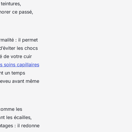
teintures,
gnorer ce passé,
malité : il permet
d’éviter les chocs
é de votre cuir
 soins capillaires
ent un temps
 cheveu avant même
 comme les
t les écailles,
ntages : il redonne